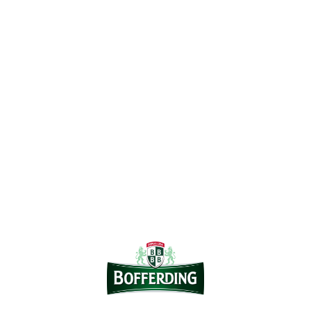
t
Mentio