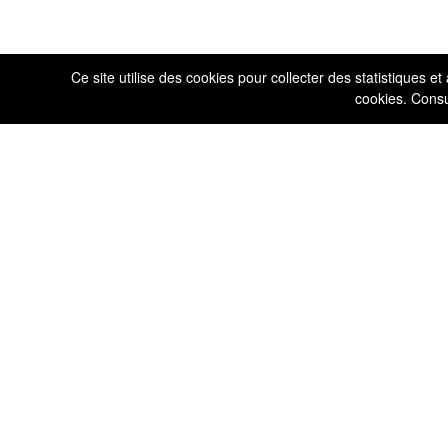
Ce site utilise des cookies pour collecter des statistiques e
cookies. Cons
Deux siècle
d’histoire
1764-1800
1800-1850
185