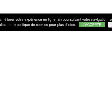
t améliorer votre expérience en ligne. En poursuivant votre navigation, 
ultez notre
politique de cookies
pour plus d’infos.
J'ACCEPTE
s
1764
Fondation de la Brasseri
0-1900
1900-1950
1950-2000
2000-2026