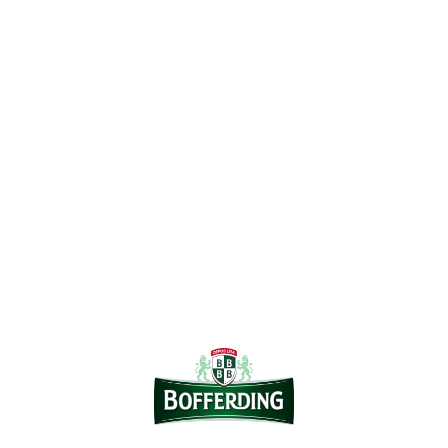
t
Mentio